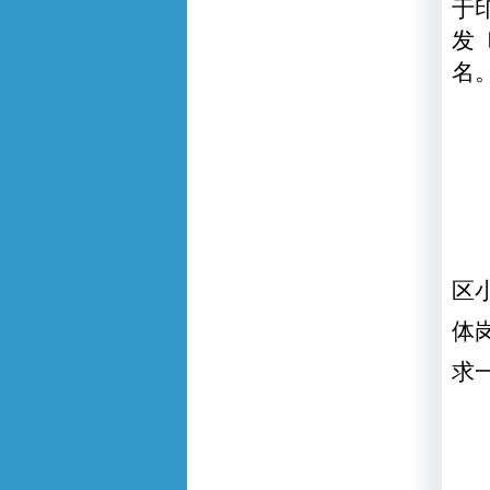
于
发
名
区
体
求