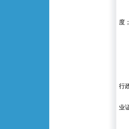
度
行
业