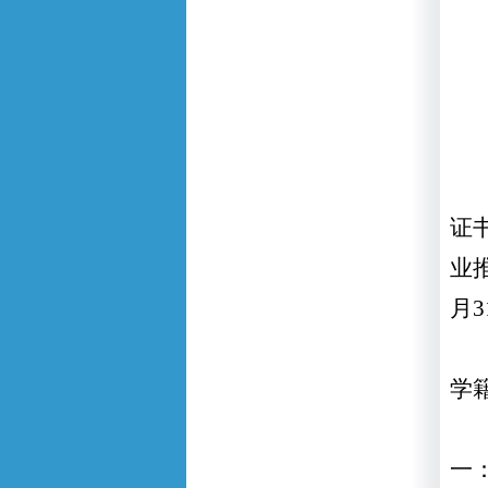
证
业
月
学
一