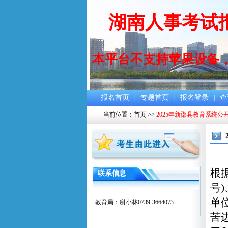
湖南人事考试
本平台不支持苹果设备
报名首页
专题首页
报名登录
查
|
|
|
当前位置：
首页
>>
2025年新邵县教育系统公
根
联系信息
号
单
教育局：谢小林0739-3664073
苦