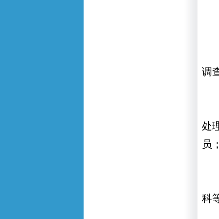
调
处
员
科