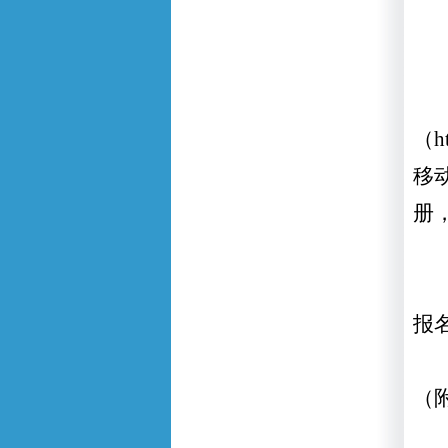
（
h
移
册
报
（