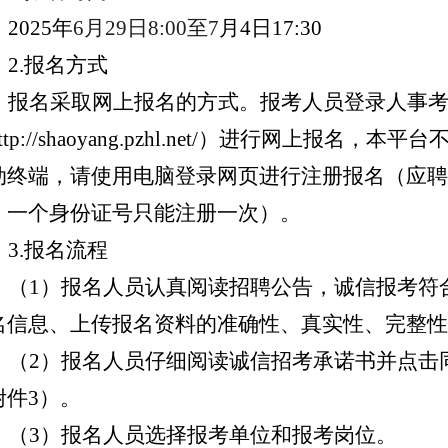
2025年
6月
29
日
8:00至
7
月
4
日
17:30
2.报名方式
报名采取网上报名的方式。报考人员登录人事
ttp://shaoyang.pzhl.net/
）进行网上报名，本平台
动终端，请使用电脑登录网页进行注册报名（应聘
，一个身份证号只能注册一次）。
3.报名流程
（
1）报名人员认真阅读招聘公告，诚信报考符
名信息、上传报名资料的准确性、真实性、完整性
（
2）报名人员仔细阅读诚信
招考
承诺书并点击
附件
3）。
（
3
）报名人员
选择报考单位和
报考岗位。