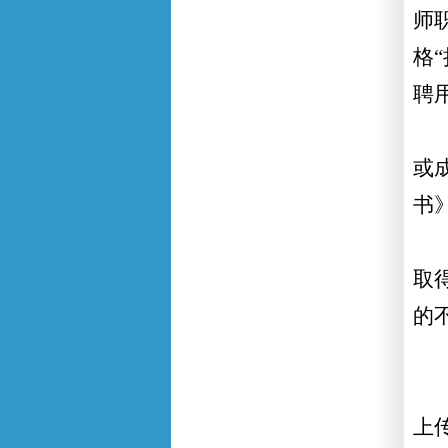
师
格
聘
或
书
取
的
上