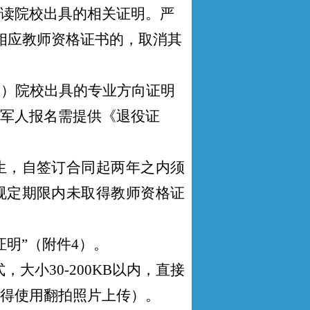
读院校出具的相关证明。严
取得相应教师资格证书的，取消其
业）院校出具的专业方向证明
军人报名需提供《退役证
生，自签订合同起两年之内须
规定期限内未取得教师资格证
证明
”（附件4）
。
式，
大小
30-200KB
以
内
，
直接
得使用翻拍照片上传
）。