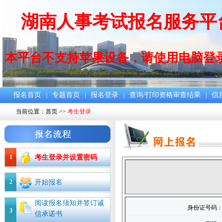
湖南人事考试报名服务平
本平台不支持苹果设备，请使用电脑登
报名首页
专题首页
报名登录
查询/打印资格审查结果
信
|
|
|
|
当前位置：
首页
>>
考生登录
1
考生登录并设置密码
2
开始报名
阅读报名须知并签订诚
身份证号码
3
信承诺书