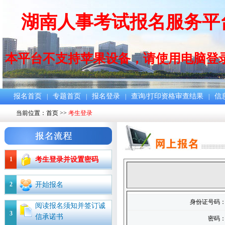
湖南人事考试报名服务平
本平台不支持苹果设备，请使用电脑登
报名首页
专题首页
报名登录
查询/打印资格审查结果
信
|
|
|
|
当前位置：
首页
>>
考生登录
1
考生登录并设置密码
2
开始报名
身份证号码
阅读报名须知并签订诚
3
信承诺书
密码